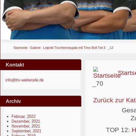
Startseite
Galerie
Leipold Tischtennisgala mit Timo Boll Teil 3
_12
Kontakt
Starts
info@ttv-weiterode.de
_70
Zurück zur Kat
Archiv
Gesa
Februar, 2022
Z
Dezember, 2021
November, 2021
TOP 12:
H
September, 2021
Februar, 2019