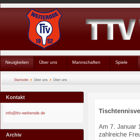
Neuigkeiten
Über uns
Mannschaften
Spiele
Startseite
Über uns
Über uns
Kontakt
Tischtennisve
info@ttv-weiterode.de
Am 7. Januar 1
zahlreiche Fr
Archiv