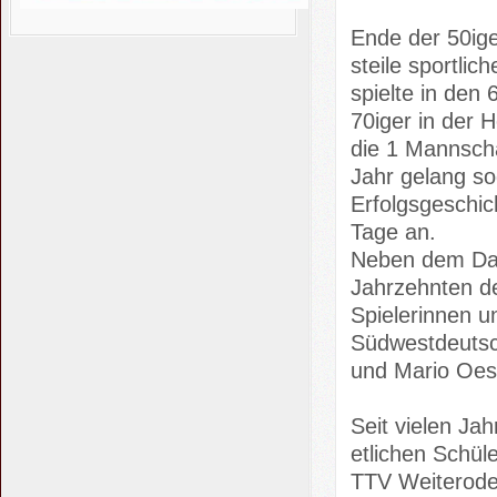
Ende der 50ige
steile sportli
spielte in den
70iger in der 
die 1 Mannscha
Jahr gelang so
Erfolgsgeschic
Tage an.
Neben dem Dam
Jahrzehnten de
Spielerinnen u
Südwestdeutsch
und Mario Oest
Seit vielen Ja
etlichen Schül
TTV Weiterode 