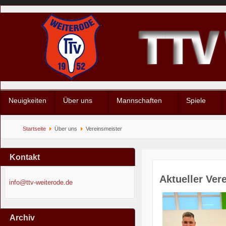
Neuigkeiten
Über uns
Mannschaften
Spiele
Startseite
Über uns
Vereinsmeister
Kontakt
Aktueller Ver
info@ttv-weiterode.de
Archiv