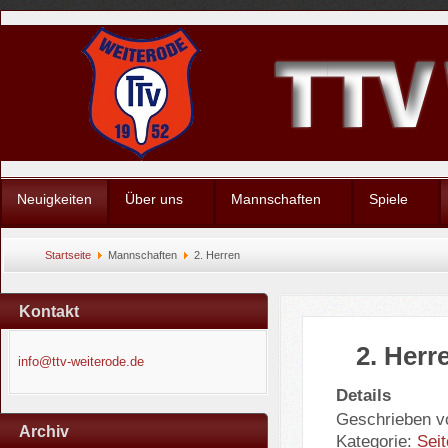
Neuigkeiten
Über uns
Mannschaften
Spiele
Startseite
Mannschaften
2. Herren
Kontakt
2. Herr
info@ttv-weiterode.de
Details
Geschrieben v
Archiv
Kategorie:
Sei