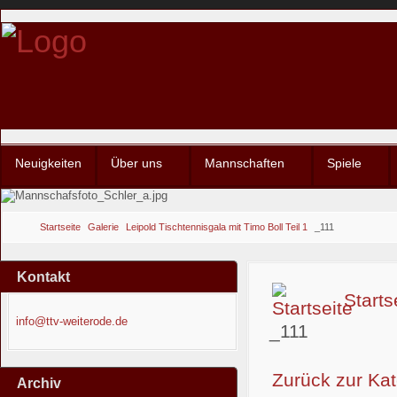
Neuigkeiten
Über uns
Mannschaften
Spiele
Startseite
Galerie
Leipold Tischtennisgala mit Timo Boll Teil 1
_111
Kontakt
Starts
info@ttv-weiterode.de
_111
Zurück zur Kat
Archiv