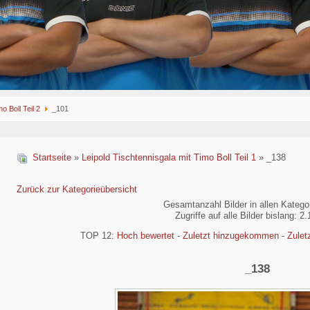
o Boll Teil 2
_101
Startseite
»
Leipold Tischtennisgala mit Timo Boll Teil 1
» _138
Zurück zur Kategorieübersicht
Gesamtanzahl Bilder in allen Katego
Zugriffe auf alle Bilder bislang: 2
TOP 12:
Hoch bewertet
-
Zuletzt hinzugekommen
-
Zulet
_138