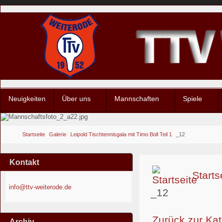
Neuigkeiten
Über uns
Mannschaften
Spiele
Startseite
Galerie
Leipold Tischtennisgala mit Timo Boll Teil 1
_12
Kontakt
Starts
info@ttv-weiterode.de
_12
Zurück zur Kat
Archiv