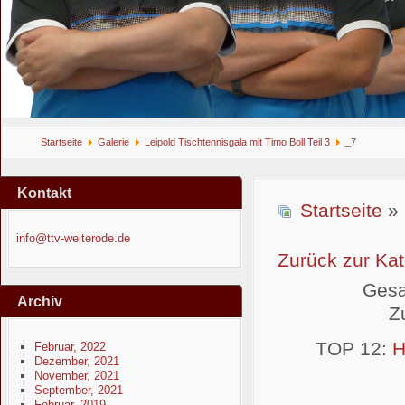
Startseite
Galerie
Leipold Tischtennisgala mit Timo Boll Teil 3
_7
Kontakt
Startseite
»
info@ttv-weiterode.de
Zurück zur Kat
Gesa
Archiv
Z
TOP 12:
H
Februar, 2022
Dezember, 2021
November, 2021
September, 2021
Februar, 2019