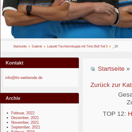
Startseite
Galerie
Leipold Tischtennisgala mit Timo Boll Teil 3
_39
Kontakt
Startseite
»
info@ttv-weiterode.de
Zurück zur Kat
Gesa
Archiv
Z
TOP 12:
H
Februar, 2022
Dezember, 2021
November, 2021
September, 2021
Februar, 2019