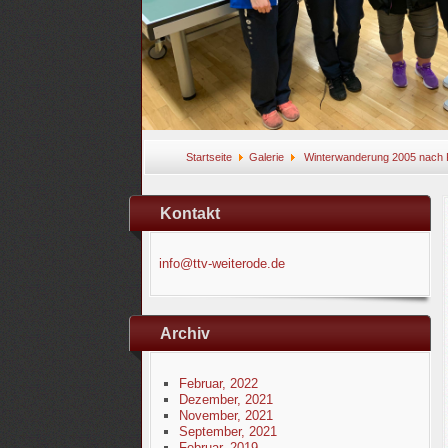
Startseite
Galerie
Winterwanderung 2005 nach 
Kontakt
info@ttv-weiterode.de
Archiv
Februar, 2022
Dezember, 2021
November, 2021
September, 2021
Februar, 2019