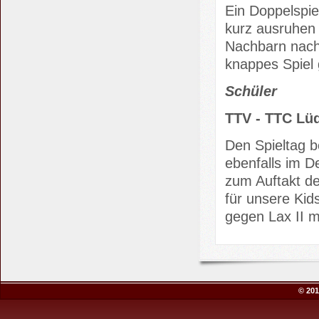
Ein Doppelspi
kurz ausruhen
Nachbarn nach
knappes Spiel
Schüler
TTV - TTC Lüd
Den Spieltag 
ebenfalls im 
zum Auftakt de
für unsere Kid
gegen Lax II mi
© 201