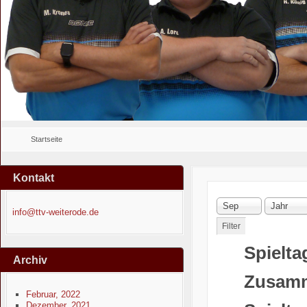
Startseite
Kontakt
Sep
Jahr
info@ttv-weiterode.de
Filter
Spielt
Archiv
Zusamm
Februar, 2022
Dezember, 2021