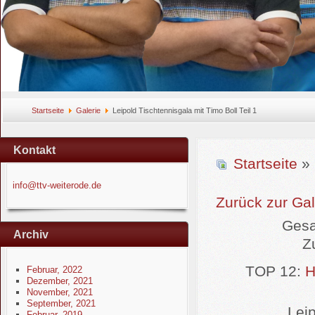
Startseite
Galerie
Leipold Tischtennisgala mit Timo Boll Teil 1
Kontakt
Startseite
» 
info@ttv-weiterode.de
Zurück zur Gal
Gesa
Archiv
Z
TOP 12:
H
Februar, 2022
Dezember, 2021
November, 2021
September, 2021
Leip
Februar, 2019